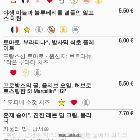
5.50 €
야생 마늘과 블루베리를 곁들인 알프
스 테린
6.00 €
토마토, 부라티나*, 발사믹 식초 플레
이트
프랑스산 토마토 - 원산지: 브르타뉴
*작은 부라타 치즈
5.50 €
프로방스의 꿀, 올리브 오일, 허브로
로스팅한 St Marcellin* IGP
* 도피네 소젖 치즈
7.70 €
훈제 송어*, 진한 레몬 딜 크림, 블리
니
카울리 밀 - 남서쪽
*프랑스 남서부 지역의 맑고 시원한 물에서 최적의
menu-touch.com