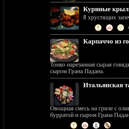
Куриные крыл
8 хрустящих зап
Карпаччо из г
Тонко нарезанная сырая говяд
сыром Грана Падана.
Итальянская т
Овощная смесь на гриле с олив
бурратой и сыром Грана Падан