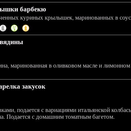
ышки барбекю
еченных куриных крылышек, маринованных в соус
овядины
ина, маринованная в оливковом масле и лимонном
арелка закусок
ками, подается с вариациями итальянской колбасы
а. Подается с домашним томатным багетом.