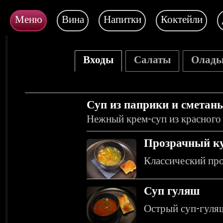
Меню
Вина
Напитки
Коктейли
Входы
Салаты
Оладь
Суп из паприки и сметан
Нежный крем-суп из красного п
Прозрачный к
Классический про
Суп гуляш
Острый суп-гуля