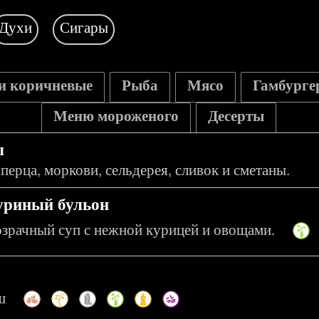
Духи
Сигары
и коричневые
Рыба
Мясо
Гамбурге
Меню мороженого
Десерты
ы
ерца, моркови, сельдерея, сливок и сметаны.
уриный бульон
зрачный суп с нежной курицей и овощами.
ш