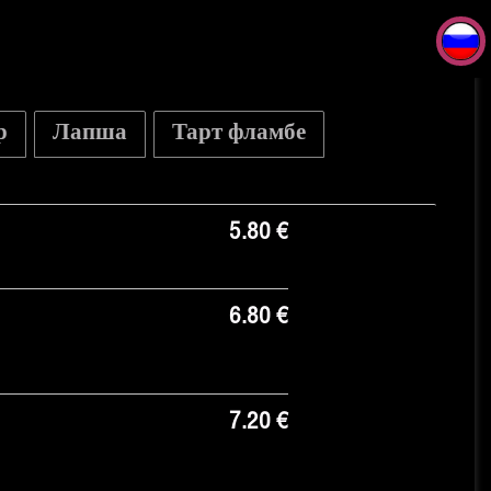
р
Лапша
Тарт фламбе
5.80 €
6.80 €
7.20 €