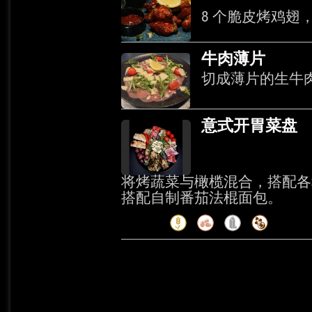
8 个脆皮烤鸡翅
牛肉薄片
切成薄片的生牛
意式开胃菜盘
将烤蔬菜与橄榄混合，搭配各
搭配自制番茄法棍面包。