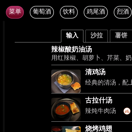
菜单
葡萄酒
饮料
鸡尾酒
烈酒
输入
沙拉
薯饼
辣椒酸奶油汤
用红辣椒、胡萝卜、芹菜、奶
清鸡汤
经典的清汤，配
古拉什汤
辣炖牛肉汤
烧烤鸡翅