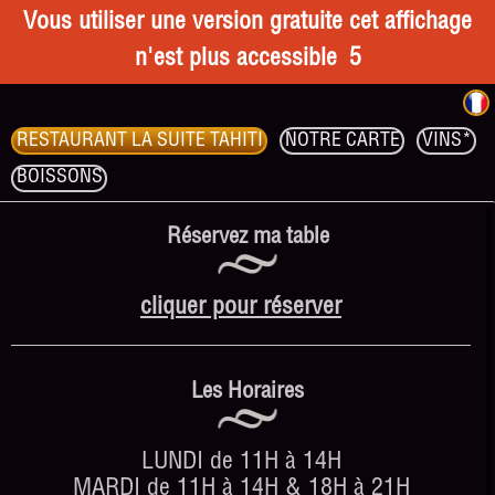
Vous utiliser une version gratuite cet affichage
n'est plus accessible
5
RESTAURANT LA SUITE TAHITI
NOTRE CARTE
VINS*
BOISSONS
Réservez ma table
cliquer pour réserver
Les Horaires
LUNDI de 11H à 14H
MARDI de 11H à 14H & 18H à 21H