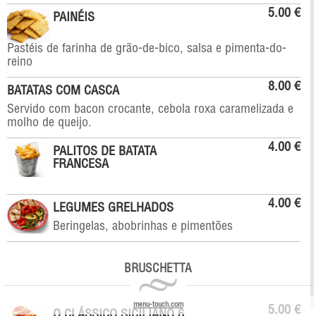
5.00 €
PAINÉIS
Pastéis de farinha de grão-de-bico, salsa e pimenta-do-
reino
8.00 €
BATATAS COM CASCA
Servido com bacon crocante, cebola roxa caramelizada e
molho de queijo.
4.00 €
PALITOS DE BATATA
FRANCESA
4.00 €
LEGUMES GRELHADOS
Beringelas, abobrinhas e pimentões
BRUSCHETTA
menu-touch.com
5.00 €
O CLÁSSICO SICILIANO 6