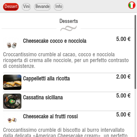
Dessert
Vini
Bevande
Info
Desserts
5.00 €
Cheesecake cocco e nocciola
Croccantissimo crumble al cacao, cocco e nocciola
ricoperta di crema alle nocciole, per un perfetto contrasto
di consistenze.
2.00 €
Cappelletti alla ricotta
5.00 €
Cassatina siciliana
5.00 €
Cheesecake ai frutti rossi
Croccantissimo crumble di biscotto al burro intervallato
dalla delicata «American Cheesecake cream», un perfetto