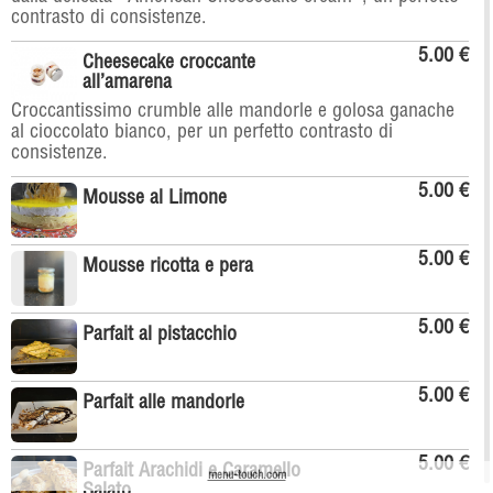
contrasto di consistenze.
5.00 €
Cheesecake croccante
all’amarena
Croccantissimo crumble alle mandorle e golosa ganache
al cioccolato bianco, per un perfetto contrasto di
consistenze.
5.00 €
Mousse al Limone
5.00 €
Mousse ricotta e pera
5.00 €
Parfait al pistacchio
5.00 €
Parfait alle mandorle
5.00 €
Parfait Arachidi e Caramello
menu-touch.com
Salato