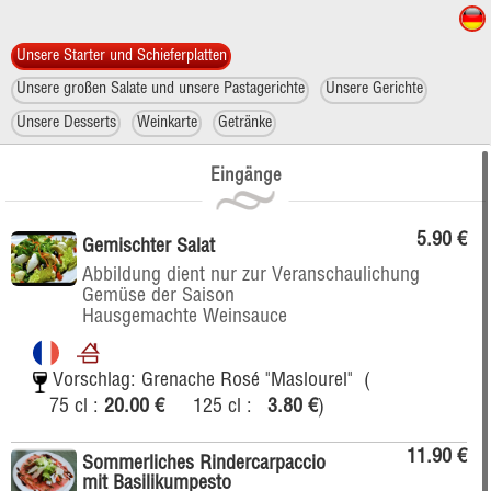
Unsere Starter und Schieferplatten
Unsere großen Salate und unsere Pastagerichte
Unsere Gerichte
Unsere Desserts
Weinkarte
Getränke
Eingänge
5.90 €
Gemischter Salat
Abbildung dient nur zur Veranschaulichung
Gemüse der Saison
Hausgemachte Weinsauce
Vorschlag: Grenache Rosé "Maslourel"
(
75 cl :
20.00 €
125 cl :
3.80 €
)
11.90 €
Sommerliches Rindercarpaccio
mit Basilikumpesto