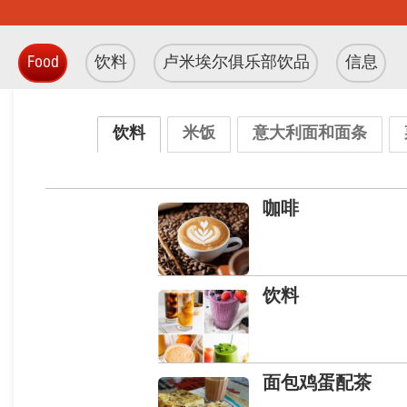
Food
饮料
卢米埃尔俱乐部饮品
信息
饮料
米饭
意大利面和面条
咖啡
饮料
面包鸡蛋配茶