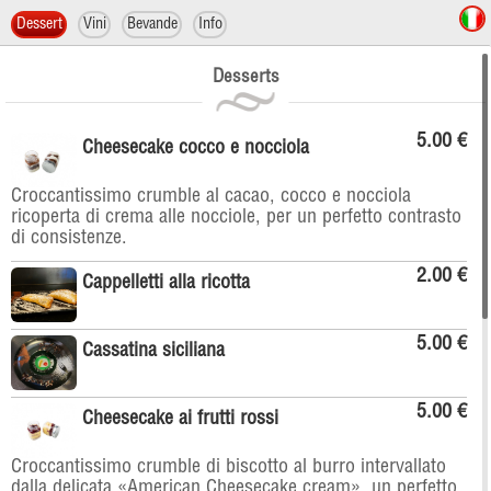
Dessert
Vini
Bevande
Info
Desserts
5.00 €
Cheesecake cocco e nocciola
Croccantissimo crumble al cacao, cocco e nocciola
ricoperta di crema alle nocciole, per un perfetto contrasto
di consistenze.
2.00 €
Cappelletti alla ricotta
5.00 €
Cassatina siciliana
5.00 €
Cheesecake ai frutti rossi
Croccantissimo crumble di biscotto al burro intervallato
dalla delicata «American Cheesecake cream», un perfetto