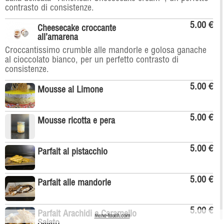
contrasto di consistenze.
5.00 €
Cheesecake croccante
all’amarena
Croccantissimo crumble alle mandorle e golosa ganache
al cioccolato bianco, per un perfetto contrasto di
consistenze.
5.00 €
Mousse al Limone
5.00 €
Mousse ricotta e pera
5.00 €
Parfait al pistacchio
5.00 €
Parfait alle mandorle
5.00 €
Parfait Arachidi e Caramello
menu-touch.com
Salato