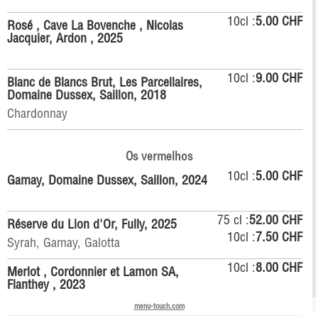
10cl :
5.00 CHF
Rosé , Cave La Bovenche , Nicolas
Jacquier, Ardon , 2025
10cl :
9.00 CHF
Blanc de Blancs Brut, Les Parcellaires,
Domaine Dussex, Saillon, 2018
Chardonnay
Os vermelhos
10cl :
5.00 CHF
Gamay, Domaine Dussex, Saillon, 2024
75 cl :
52.00 CHF
Réserve du Lion d'Or, Fully, 2025
10cl :
7.50 CHF
Syrah, Gamay, Galotta
10cl :
8.00 CHF
Merlot , Cordonnier et Lamon SA,
Flanthey , 2023
menu-touch.com