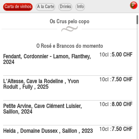
Carta de vinhos
A la Carte
Drinks
Info
Os Crus pelo copo
O Rosé e Brancos do momento
10cl :
5.00 CHF
Fendant, Cordonnier - Lamon, Flanthey,
2024
10cl :
7.50 CHF
L'Altesse, Cave la Rodeline , Yvon
Roduit , Fully , 2025
10cl :
8.00 CHF
Petite Arvine, Cave Clément Luisier,
Saillon, 2024
10cl :
7.50 CHF
Heida , Domaine Dussex , Saillon , 2023