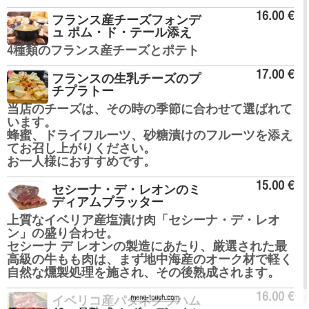
16.00 €
フランス産チーズフォンデ
ュ ポム・ド・テール添え
4種類のフランス産チーズとポテト
17.00 €
フランスの生乳チーズのプ
チプラトー
当店のチーズは、その時の季節に合わせて選ばれて
います。
蜂蜜、ドライフルーツ、砂糖漬けのフルーツを添え
てお召し上がりください。
お一人様におすすめです。
15.00 €
セシーナ・デ・レオンのミ
ディアムプラッター
上質なイベリア産塩漬け肉「セシーナ・デ・レオ
ン」の盛り合わせ。
セシーナ デ レオンの製造にあたり、厳選された最
高級の牛もも肉は、まず地中海産のオーク材で軽く
自然な燻製処理を施され、その後熟成されます。
16.00 €
menu-touch.com
イベリコ産パタネグラハム